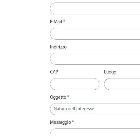
E-Mail *
Indirizzo
CAP
Luogo
Oggetto *
Messaggio *