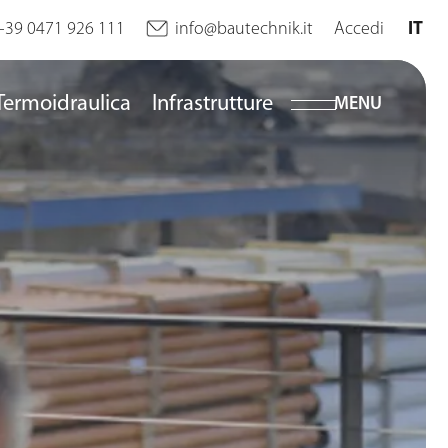
+39 0471 926 111
info@bautechnik.it
Accedi
IT
DE
Termoidraulica
Infrastrutture
MENU