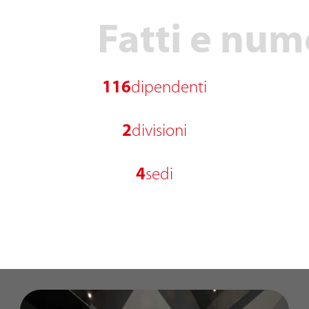
Fatti e num
116
dipendenti
2
divisioni
4
sedi