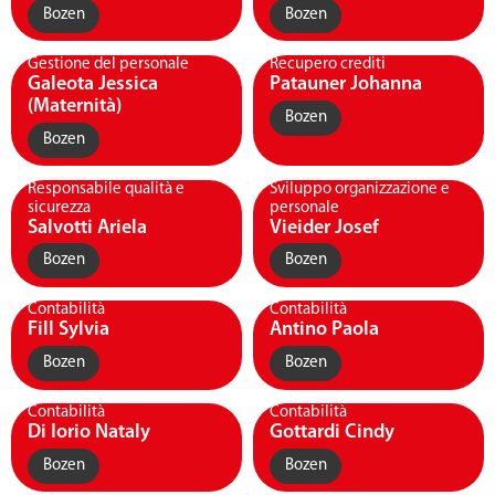
Bozen
Bozen
Gestione del personale
Recupero crediti
Galeota Jessica
Patauner Johanna
(Maternità)
Bozen
Bozen
Responsabile qualità e
Sviluppo organizzazione e
sicurezza
personale
Salvotti Ariela
Vieider Josef
Bozen
Bozen
Contabilità
Contabilità
Fill Sylvia
Antino Paola
Bozen
Bozen
Contabilità
Contabilità
Di Iorio Nataly
Gottardi Cindy
Bozen
Bozen