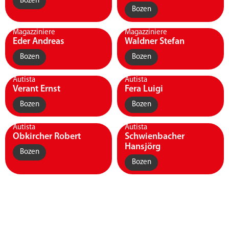
Bozen
Bozen
Magazziniere
Magazziniere
Eder Andreas
Waldner Stefan
Bozen
Bozen
Autista
Autista
Verant Ernst
Fera Luigi
Bozen
Bozen
Autista
Autista
Obkircher Robert
Schwienbacher
Hansjörg
Bozen
Bozen