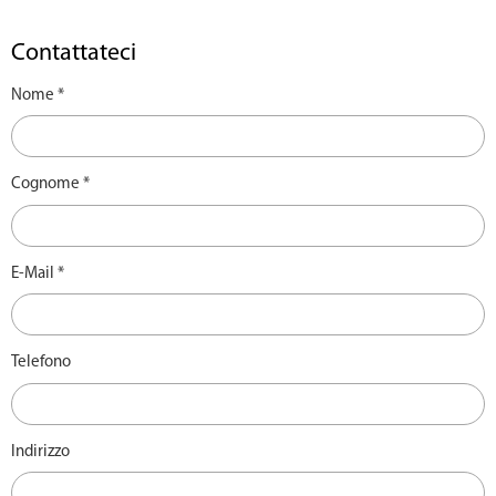
Contattateci
Nome *
Cognome *
Bautechnik Bolzano | Termoidraulica &
amministrazione
Dettagli
E-Mail *
Telefono
Indirizzo