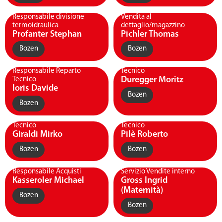
Responsabile divisione
Vendita al
termoidraulica
dettaglio/magazzino
Profanter Stephan
Pichler Thomas
Bozen
Bozen
Responsabile Reparto
Tecnico
Duregger Moritz
Tecnico
Ioris Davide
Bozen
Bozen
Tecnico
Tecnico
Giraldi Mirko
Pilè Roberto
Bozen
Bozen
Responsabile Acquisti
Servizio Vendite interno
Kasseroler Michael
Gross Ingrid
(Maternità)
Bozen
Bozen