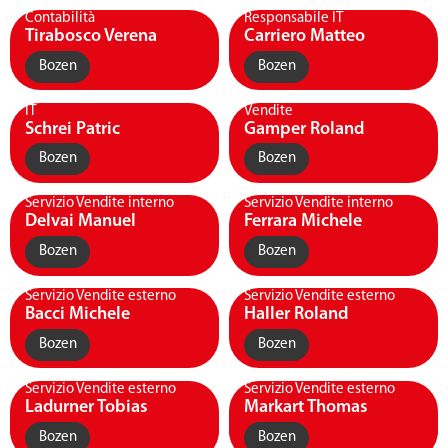
Contabilità
Responsabile IT
Tirabosco Verena
Carriero Matteo
Bozen
Bozen
IT
Vendite
Schrei Patric
Gamper Roland
Bozen
Bozen
Servizio Vendite interno
Servizio Vendite interno
Delvai Manuel
Ferrara Michele
Bozen
Bozen
Servizio Vendite esterno
Servizio Vendite esterno
Bacci Michele
Haller Roland
Bozen
Bozen
Servizio Vendite esterno
Servizio Vendite esterno
Ladurner Tobias
Markart Thomas
Bozen
Bozen