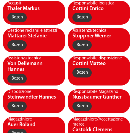
Acqusiti
Responsabile logistica
Thaler Markus
Cottini Enrico
Bozen
Bozen
Gestione reclami e attrezzi
Assistenza tecnica
Mattarei Stefanie
Stuppner Werner
Bozen
Bozen
Assistenza tecnica
Responsabile disposizione
Von Dellemann
Cottini Matteo
Hannes
Bozen
Bozen
Disposizione
Responsabile Magazzino
Steinwandter Hannes
Nussbaumer Günther
Bozen
Bozen
Magazziniere
Magazziniere/Accettazione
Auer Roland
merce
Castoldi Clemens