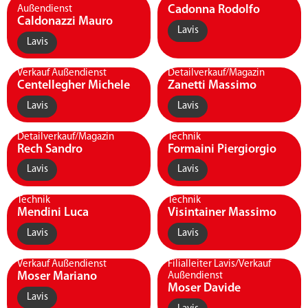
Cadonna Rodolfo
Außendienst
Caldonazzi Mauro
Lavis
Lavis
Verkauf Außendienst
Detailverkauf/Magazin
Centellegher Michele
Zanetti Massimo
Lavis
Lavis
Detailverkauf/Magazin
Technik
Rech Sandro
Formaini Piergiorgio
Lavis
Lavis
Technik
Technik
Mendini Luca
Visintainer Massimo
Lavis
Lavis
Verkauf Außendienst
Filialleiter Lavis/Verkauf
Moser Mariano
Außendienst
Moser Davide
Lavis